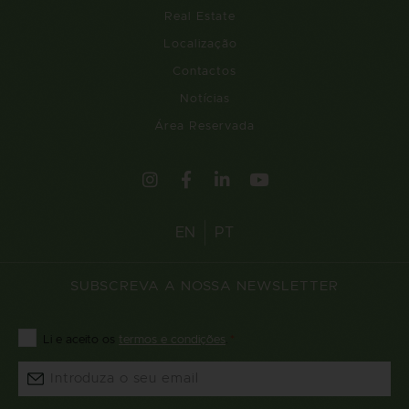
Real Estate
Localização
Contactos
Notícias
Área Reservada
EN
PT
SUBSCREVA A NOSSA NEWSLETTER
Consentimento
Li e aceito os
termos e condições
.
*
*
Email
*