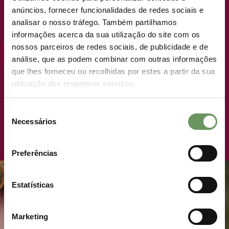
anúncios, fornecer funcionalidades de redes sociais e
BREVEMENTE
analisar o nosso tráfego. Também partilhamos
informações acerca da sua utilização do site com os
NOVO LANÇAMENTO · LOTES PREMIUM
nossos parceiros de redes sociais, de publicidade e de
análise, que as podem combinar com outras informações
ONDE VIVER COMO UM
que lhes forneceu ou recolhidas por estes a partir da sua
utilização dos respetivos serviços.
REI TEM OUTRO
LANÇAMENTO
SIGNIFICADO.
NATIVE.TOWNHOUSES
Seleção
Necessários
de
15/04/2025
- 16H56
LER MAIS
FAÇA PARTE DA ROYAL LIST
consentimento
Preferências
Estatísticas
Marketing