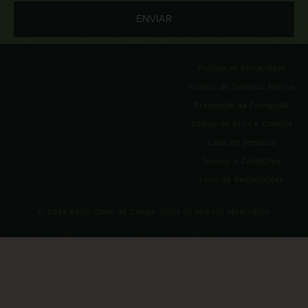
Política de Privacidade
Política de Denúncia Interna
Prevenção da Corrupção
Código de Ética e Conduta
Canal de Denúncia
Termos e Condições
Livro de Reclamações
© 2024 Belas Clube de Campo.Todos os direitos reservados