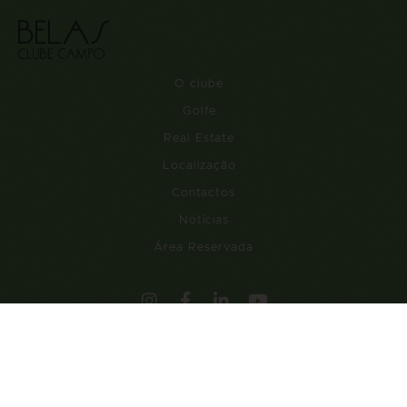
O clube
Golfe
Real Estate
Localização
Contactos
Notícias
Área Reservada
EN
PT
SUBSCREVA A NOSSA NEWSLETTER