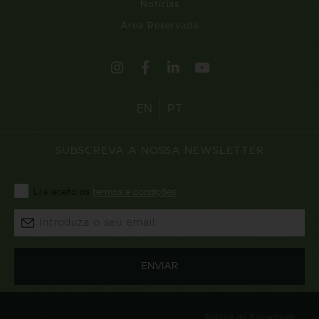
Notícias
Área Reservada
EN
PT
SUBSCREVA A NOSSA NEWSLETTER
Consentimento
Li e aceito os
termos e condições
.
*
*
Email
*
Política de Privacidade