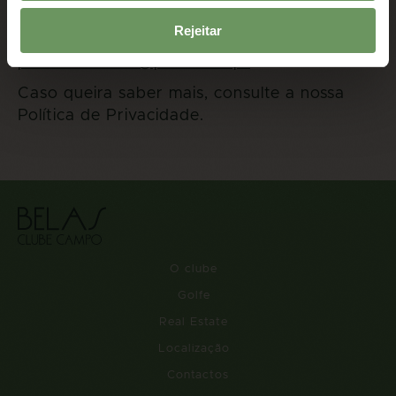
O pedido deverá ser dirigido à equipa do
Rejeitar
BCC, através do endereço eletrónico:
protecaodados@planbelas.pt
Caso queira saber mais, consulte a nossa
Política de Privacidade.
O clube
Golfe
Real Estate
Localização
Contactos