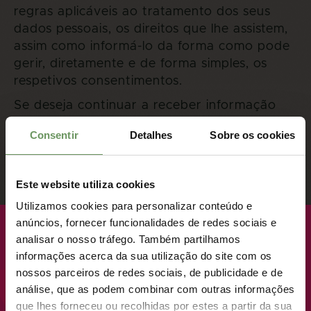
regras aplicáveis ao tratamento dos seus
dados pessoais, os direitos que lhe assistem,
assim como informá-lo da forma como pode
gerir, diretamente e de forma simples, os
respetivos consentimentos.
Se deseja continuar a receber informação
nossa, confirme a sua subscrição no e-mail
Consentir
Detalhes
Sobre os cookies
que lhe enviamos. Caso não confirme a sua
subscrição deixará de receber a nossa
comunicação, a partir do dia 25 de maio de
Este website utiliza cookies
2018.
Utilizamos cookies para personalizar conteúdo e
Os nossos registos incluem dados que foram
anúncios, fornecer funcionalidades de redes sociais e
BREVEMENTE
obtidos ao longo da relação contratual que
analisar o nosso tráfego. Também partilhamos
estabeleceu connosco e na sequência das
informações acerca da sua utilização do site com os
diversas interações realizadas com o BCC.
NOVO LANÇAMENTO · LOTES PREMIUM
nossos parceiros de redes sociais, de publicidade e de
análise, que as podem combinar com outras informações
Para além das situações em que tratamos
ONDE VIVER COMO UM
que lhes forneceu ou recolhidas por estes a partir da sua
dados para cumprimento de imposições