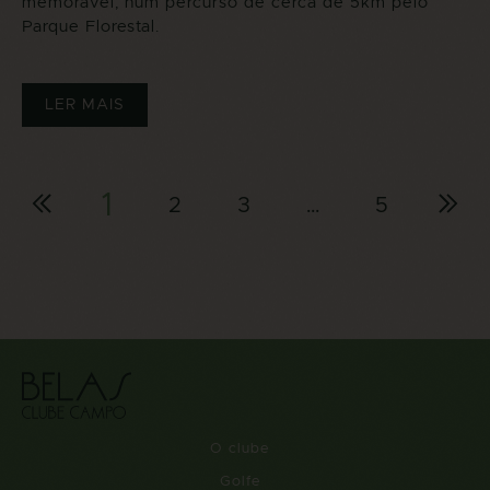
memorável, num percurso de cerca de 5km pelo
Parque Florestal.
LER MAIS
1
2
3
…
5
<
>
O clube
Golfe