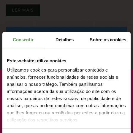
LER MAIS
Consentir
Detalhes
Sobre os cookies
Este website utiliza cookies
Utilizamos cookies para personalizar conteúdo e
anúncios, fornecer funcionalidades de redes sociais e
INOVAÇÃO NO GOLFE
BREVEMENTE
analisar o nosso tráfego. Também partilhamos
10/04/2025 - 16H41
informações acerca da sua utilização do site com os
NOVO LANÇAMENTO · LOTES PREMIUM
nossos parceiros de redes sociais, de publicidade e de
análise, que as podem combinar com outras informações
ONDE VIVER COMO UM
que lhes forneceu ou recolhidas por estes a partir da sua
Está agora totalmente operacional o investimento no
Golfe do Belas Clube de Campo com os novos
utilização dos respetivos serviços.
REI TEM OUTRO
robots da Husqvarna Group de corte de fairways.
SIGNIFICADO.