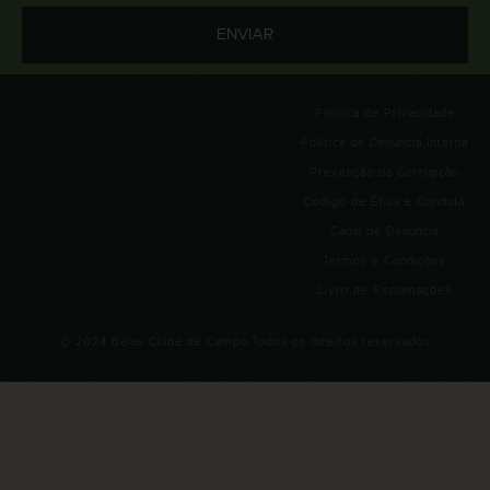
Política de Privacidade
Política de Denúncia Interna
Prevenção da Corrupção
Código de Ética e Conduta
Canal de Denúncia
Termos e Condições
Livro de Reclamações
© 2024 Belas Clube de Campo.Todos os direitos reservados