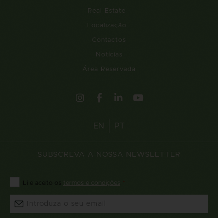
Real Estate
Localização
Contactos
Notícias
Área Reservada
EN
PT
SUBSCREVA A NOSSA NEWSLETTER
Consentimento
Li e aceito os
termos e condições
.
*
*
Email
*