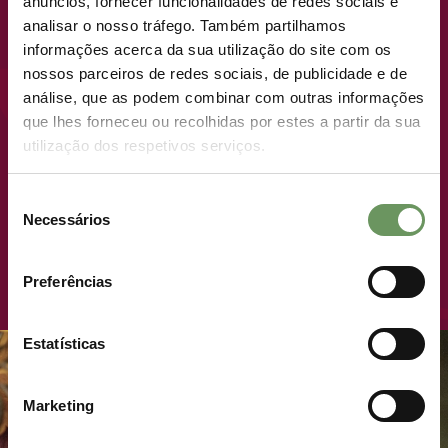
anúncios, fornecer funcionalidades de redes sociais e
COMING SOON
analisar o nosso tráfego. Também partilhamos
informações acerca da sua utilização do site com os
nossos parceiros de redes sociais, de publicidade e de
NEW LAUNCH · PREMIUM PLOTS
análise, que as podem combinar com outras informações
que lhes forneceu ou recolhidas por estes a partir da sua
utilização dos respetivos serviços.
WHERE LIVING LIKE
ROYALTY TAKES ON A
Seleção
NEW MEANING.
Necessários
de
consentimento
JOIN THE ROYAL LIST
Preferências
Estatísticas
Marketing