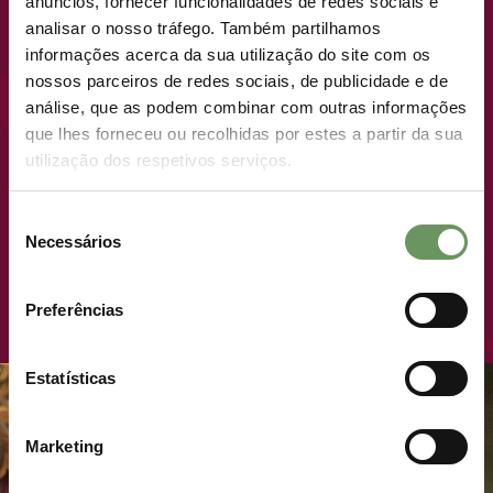
anúncios, fornecer funcionalidades de redes sociais e
COMING SOON
analisar o nosso tráfego. Também partilhamos
informações acerca da sua utilização do site com os
nossos parceiros de redes sociais, de publicidade e de
NEW LAUNCH · PREMIUM PLOTS
análise, que as podem combinar com outras informações
que lhes forneceu ou recolhidas por estes a partir da sua
utilização dos respetivos serviços.
WHERE LIVING LIKE
ROYALTY TAKES ON A
Seleção
NEW MEANING.
Necessários
de
consentimento
JOIN THE ROYAL LIST
Preferências
Estatísticas
Marketing