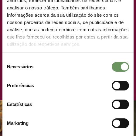
anúncios, fornecer funcionalidades de redes sociais e
COMING SOON
analisar o nosso tráfego. Também partilhamos
informações acerca da sua utilização do site com os
nossos parceiros de redes sociais, de publicidade e de
NEW LAUNCH · PREMIUM PLOTS
análise, que as podem combinar com outras informações
que lhes forneceu ou recolhidas por estes a partir da sua
utilização dos respetivos serviços.
WHERE LIVING LIKE
ROYALTY TAKES ON A
Seleção
NEW MEANING.
Necessários
de
consentimento
JOIN THE ROYAL LIST
Preferências
Estatísticas
Marketing